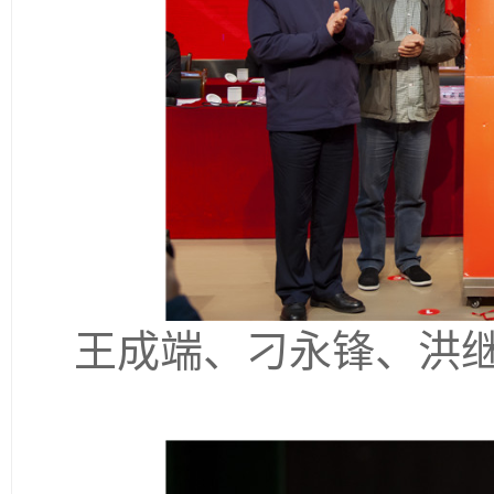
王成端、刁永锋、洪