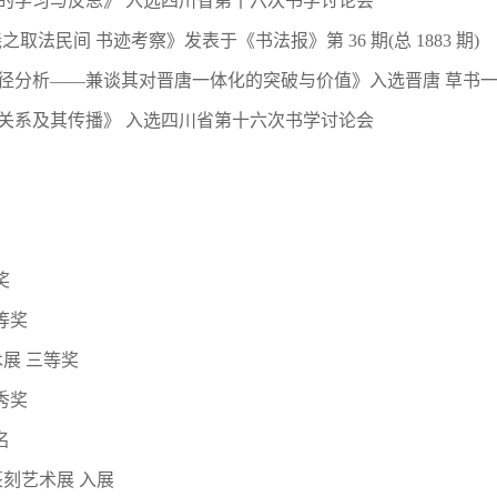
的学习与反思》 入选四川省第十六次书学讨论会
取法民间 书迹考察》发表于《书法报》第 36 期(总 1883 期)
径分析——兼谈其对晋唐一体化的突破与价值》入选晋唐 草书
关系及其传播》 入选四川省第十六次书学讨论会
奖
等奖
展 三等奖
秀奖
名
篆刻艺术展 入展