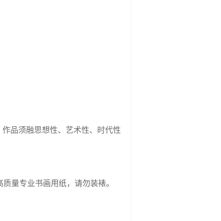
。
。作品须融思想性、艺术性、时代性
择高质量专业书画用纸，请勿装裱。