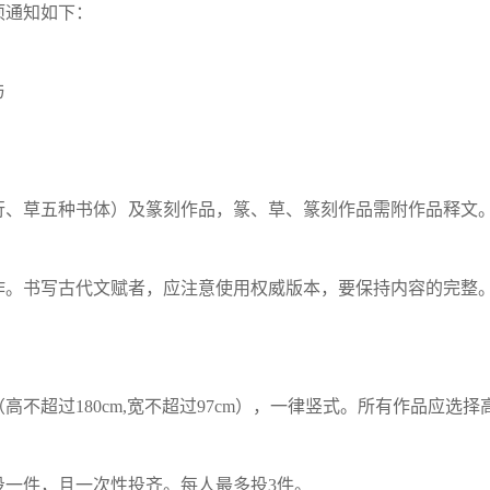
项通知如下：
与
行、草五种书体）及篆刻作品，篆、草、篆刻作品需附作品释文
作。书写古代文赋者，应注意使用权威版本，要保持内容的完整
高不超过180cm,宽不超过97cm），一律竖式。所有作品应选
投一件，且一次性投齐。每人最多投3件。