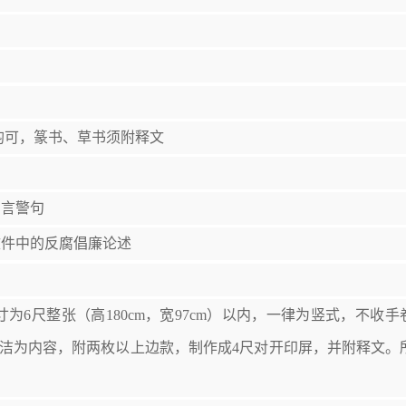
均可，篆书、草书须附释文
名言警句
文件中的反腐倡廉论述
6尺整张（高180cm，宽97cm）以内，一律为竖式，不收手
廉洁为内容，附两枚以上边款，制作成4尺对开印屏，并附释文。