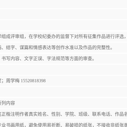
师组成评审组，在学校纪委办的监督下对所有征集作品进行评选
画、结字、谋篇和情感表达等创作水准以及作品的完整性。
、书写内容、文字正误、字法规范等方面的审查。
学梅 15520818398
所列内容
笔正楷注明作者真实姓名、性别、学院、班级、联系电话、作品
专业书画用纸，避免使用易折断、易破损的纸张，不接收非纸张